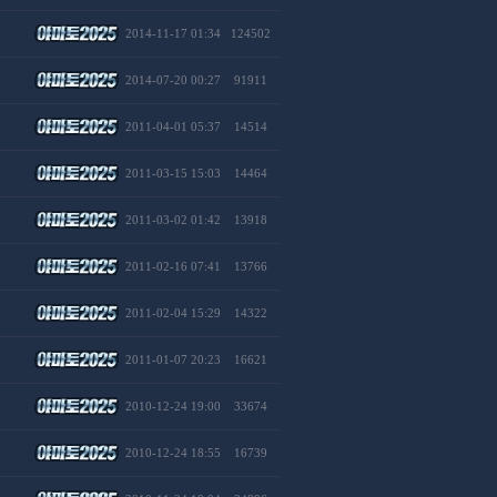
2014-11-17 01:34
124502
2014-07-20 00:27
91911
2011-04-01 05:37
14514
2011-03-15 15:03
14464
2011-03-02 01:42
13918
2011-02-16 07:41
13766
2011-02-04 15:29
14322
2011-01-07 20:23
16621
2010-12-24 19:00
33674
2010-12-24 18:55
16739