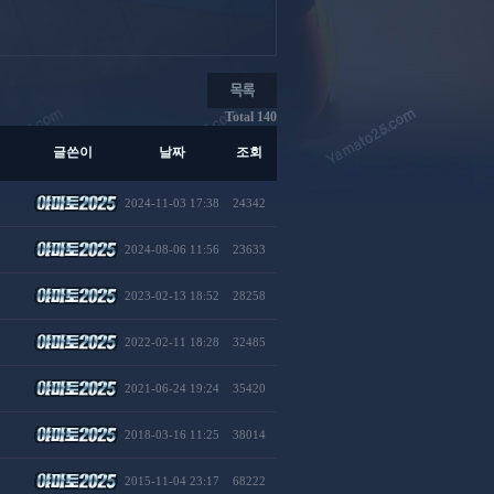
Total 140
글쓴이
날짜
조회
2024-11-03 17:38
24342
2024-08-06 11:56
23633
2023-02-13 18:52
28258
2022-02-11 18:28
32485
2021-06-24 19:24
35420
2018-03-16 11:25
38014
2015-11-04 23:17
68222