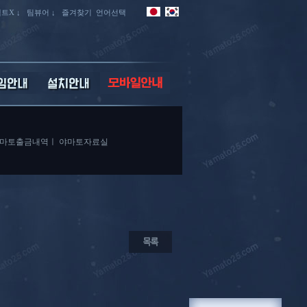
트X ↓
팀뷰어 ↓
즐겨찾기
언어선택
마토출금내역
ㅣ
야마토자료실