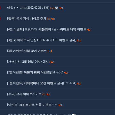
지
마일리지 제도(2022.02.21 개정)
(72)
지
[필독] 유사 피싱 사이트 주의
(2)
[4월 이벤트] 으랏차차~새봄맞이 4월 sp야마토 대박 이벤트
[3월 sp 야마토 새단장 OPEN 추가 UP~이벤트 실시]
[3월이벤트] 새봄 맞이 이벤트
[서버점검] 2월 16일 04시~08시
[2월이벤트] 복단지 펑펑 이벤트(2/4~2/28)
[1월이벤트] 새해복마니 오링 이벤트 실시(1/7~1/31)
[주의] 유사 야마토사이트
(3)
[이벤트] 크리스마스 선물 이벤트~~~