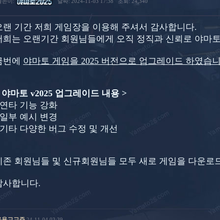
글쓴이:
날짜: 2024-11-03 17:38
조회: 24,340
오랜 기간 저희 게임장을 이용해 주셔서 감사합니다.
저희는 오랜기간 회원님들에게 오직 정직과 신뢰로 야마토
금번에
야마토 게임을 2025 버전으로 업그레이드 하였습니
< 야마토 v2025 업그레이드 내용 >
- 연타 기능 강화
- 일부 예시 변경
- 기타 다양한 버그 수정 및 개선
기존 회원님들 및 신규회원님들 모두 새로 게임을 다운로드
감사합니다.
용용교교주
24-11-04 03:39