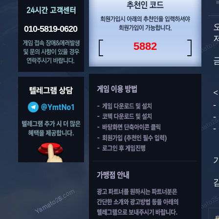
010-5819-0620
5882