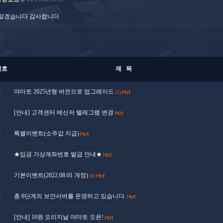
알겠습니다 감사합니다
번호
제 목
지
야마토 2025년형 버전으로 업그레이드
(1)
지
[안내] 고객센터 메신저 텔레그램 변경
지
특별이벤트(소주값 지급)
지
★입금 가상계좌번호 발급 안내★
지
기본이벤트(2022.08.01 개정)
(6)
지
총 6단계의 보안서버를 운영하고 있습니다.
지
[안내] 10원 오리지날 야마토 오픈!